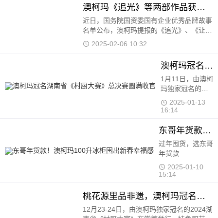
澳柯玛《追光》等两部作品获国有企业优秀品牌故事
近日，国务院国资委国有企业优秀品牌故事
名单公布，澳柯玛提报的《追光》、《让陪
伴更有温度》两个品牌故事登榜。 《追
2025-02-06 10:32
光》以澳柯玛不同时代的品牌
澳柯玛冠名湖南省《村厨大赛》总决赛圆满收官
1月11日，由澳柯
玛独家冠名的
2024湖南省《村
2025-01-13
厨大赛》总决赛
16:14
在长沙梅溪湖中
建梅澜坊开赛
东哥年货款！澳柯玛100升冰柜囤出新春幸福感
过年囤货，选东哥
年货款
2025-01-10
15:14
桃花源里品非遗，澳柯玛冠名《村厨大赛》寻味常德
12月23-24日，由澳柯玛独家冠名的2024湖