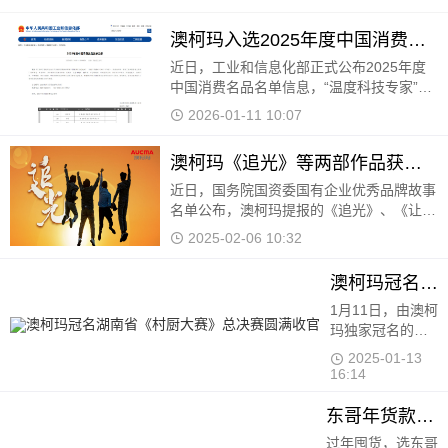
澳柯玛入选2025年度中国消费名品
近日，工业和信息化部正式公布2025年度
中国消费名品名单信息，“温度科技专家”澳
柯玛凭借卓越的产品品质、持续的创新能
2026-01-11 10:07
力、积极的社会责任担当及深厚的用户口碑
成功入选。
澳柯玛《追光》等两部作品获国有企业优秀品牌故事
近日，国务院国资委国有企业优秀品牌故事
名单公布，澳柯玛提报的《追光》、《让陪
伴更有温度》两个品牌故事登榜。 《追
2025-02-06 10:32
光》以澳柯玛不同时代的品牌
澳柯玛冠名湖南省《村厨大赛》总决赛圆满收官
1月11日，由澳柯玛独家冠名的2024湖南省
《村厨大赛》总决赛在长沙梅溪湖中建梅澜
坊开赛
2025-01-13 16:14
东哥年货款！澳柯玛100升冰柜囤出新春幸福感
过年囤货，选东哥