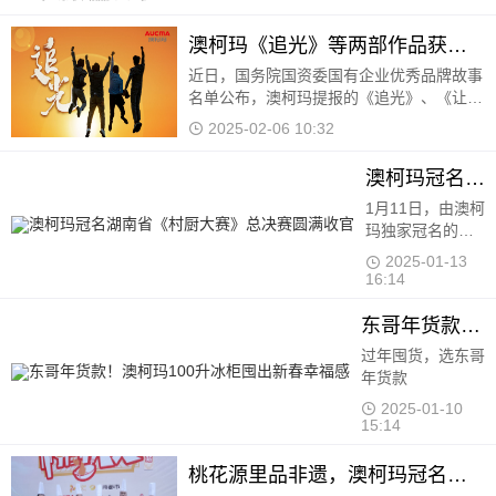
力、积极的社会责任担当及深厚的用户口碑
成功入选。
澳柯玛《追光》等两部作品获国有企业优秀品牌故事
近日，国务院国资委国有企业优秀品牌故事
名单公布，澳柯玛提报的《追光》、《让陪
伴更有温度》两个品牌故事登榜。 《追
2025-02-06 10:32
光》以澳柯玛不同时代的品牌
澳柯玛冠名湖南省《村厨大赛》总决赛圆满收官
1月11日，由澳柯玛独家冠名的2024湖南省
《村厨大赛》总决赛在长沙梅溪湖中建梅澜
坊开赛
2025-01-13 16:14
东哥年货款！澳柯玛100升冰柜囤出新春幸福感
过年囤货，选东哥年货款
2025-01-10 15:14
桃花源里品非遗，澳柯玛冠名《村厨大赛》寻味常德
12月23-24日，由澳柯玛独家冠名的2024湖