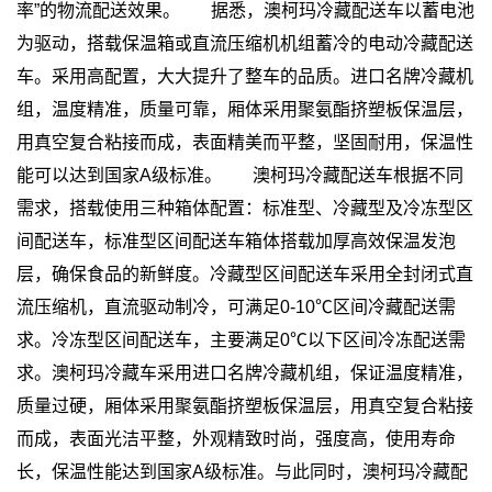
率”的物流配送效果。
据悉，澳柯玛冷藏配送车以蓄电池
为驱动，搭载保温箱或直流压缩机机组蓄冷的电动冷藏配送
车。采用高配置，大大提升了整车的品质。进口名牌冷藏机
组，温度精准，质量可靠，厢体采用聚氨酯挤塑板保温层，
用真空复合粘接而成，表面精美而平整，坚固耐用，保温性
能可以达到国家A级标准。
澳柯玛冷藏配送车根据不同
需求，搭载使用三种箱体配置：标准型、冷藏型及冷冻型区
间配送车，标准型区间配送车箱体搭载加厚高效保温发泡
层，确保食品的新鲜度。冷藏型区间配送车采用全封闭式直
流压缩机，直流驱动制冷，可满足0-10℃区间冷藏配送需
求。冷冻型区间配送车，主要满足0℃以下区间冷冻配送需
求。澳柯玛冷藏车采用进口名牌冷藏机组，保证温度精准，
质量过硬，厢体采用聚氨酯挤塑板保温层，用真空复合粘接
而成，表面光洁平整，外观精致时尚，强度高，使用寿命
长，保温性能达到国家A级标准。与此同时，澳柯玛冷藏配