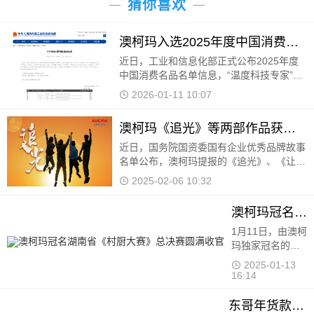
猜你喜欢
澳柯玛入选2025年度中国消费名品
近日，工业和信息化部正式公布2025年度
中国消费名品名单信息，“温度科技专家”澳
柯玛凭借卓越的产品品质、持续的创新能
2026-01-11 10:07
力、积极的社会责任担当及深厚的用户口碑
成功入选。
澳柯玛《追光》等两部作品获国有企业优秀品牌故事
近日，国务院国资委国有企业优秀品牌故事
名单公布，澳柯玛提报的《追光》、《让陪
伴更有温度》两个品牌故事登榜。 《追
2025-02-06 10:32
光》以澳柯玛不同时代的品牌
澳柯玛冠名湖南省《村厨大赛》总决赛圆满收官
1月11日，由澳柯
玛独家冠名的
2024湖南省《村
2025-01-13
厨大赛》总决赛
16:14
在长沙梅溪湖中
建梅澜坊开赛
东哥年货款！澳柯玛100升冰柜囤出新春幸福感