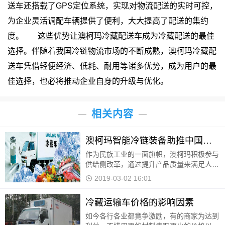
送车还搭载了GPS定位系统，实现对物流配送的实时可控，
为企业灵活调配车辆提供了便利，大大提高了配送的集约
度。
这些优势让澳柯玛冷藏配送车成为冷藏配送的最佳
选择。伴随着我国冷链物流市场的不断成熟，澳柯玛冷藏配
送车凭借轻便经济、低耗、耐用等诸多优势，成为用户的最
佳选择，也必将推动企业自身的升级与优化。
相关内容
澳柯玛智能冷链装备助推中国制造
作为民族工业的一面旗帜，澳柯玛积极参与
供给侧改革，通过提升产品质量来满足人们
对高端智能冷链装备的需求，为提升中国制
2019-03-02 16:01
造在国际上的话语权做出不懈的努力。 为
弘扬新时代工
冷藏运输车价格的影响因素
如今各行各业都竟争激励，有的商家为达到