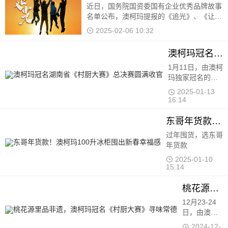
选。
近日，国务院国资委国有企业优秀品牌故事
名单公布，澳柯玛提报的《追光》、《让陪
伴更有温度》两个品牌故事登榜。 《追
2025-02-06 10:32
光》以澳柯玛不同时代的品牌
澳柯玛冠名湖南省《村厨大赛》总决赛圆满收官
1月11日，由澳柯
玛独家冠名的
2024湖南省《村
2025-01-13
厨大赛》总决赛
16:14
在长沙梅溪湖中
建梅澜坊开赛
东哥年货款！澳柯玛100升冰柜囤出新春幸福感
过年囤货，选东哥
年货款
2025-01-10
15:14
桃花源里品非遗，澳柯玛冠名《村厨大赛》寻味常德
12月23-24
日，由澳柯
玛独家冠名
2024-12-