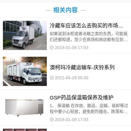
相关内容
冷藏车应该怎么去购买的市场技巧
如果说到冰柜或者冰箱之类的东西，可能我
们还都知道，至少在商场和商店都有见到
过，家里可能也有。但是如果是说到冷藏车
2019-01-09 17:03
的话，估计就不是所有的人们都知道了，这
是因为这样的
澳柯玛冷藏运输车-庆铃系列
2021-04-29 00:00
GSP药品保温箱保养及维护
1、 保温箱 在存放、搬运、运输、装卸等过
程中要小心轻放，避免剧烈撞击、跌落和挤
压。 2、使用前后，请保持箱内外清洁，如
2019-01-09 17:03
有污物可用湿布或中性皂液清洗擦拭，严禁
使用强酸、强