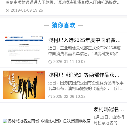
冷剂由喷射通道进人压缩机，通过喷液孔将其喷人压缩机涡旋盘的
中间压缩腔内，与压缩机压缩腔内制冷剂混合，达到
2019-01-09 19:25
猜你喜欢
澳柯玛入选2025年度中国消费名品
近日，工业和信息化部正式公布2025年度
中国消费名品名单信息，“温度科技专家”澳
柯玛凭借卓越的产品品质、持续的创新能
2026-01-11 10:07
力、积极的社会责任担当及深厚的用户口碑
成功入选。
澳柯玛《追光》等两部作品获国有企业优秀品牌故事
近日，国务院国资委国有企业优秀品牌故事
名单公布，澳柯玛提报的《追光》、《让陪
伴更有温度》两个品牌故事登榜。 《追
2025-02-06 10:32
光》以澳柯玛不同时代的品牌
澳柯玛冠名湖南省《村厨大赛》总决赛圆满收官
1月11日，由澳柯玛独家冠名的2024湖南省
《村厨大赛》总决赛在长沙梅溪湖中建梅澜