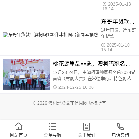
坊开赛
2025-01-13 16:14
东哥年货款！澳柯玛100升冰柜囤出新春幸福感
过年囤货，选东哥
年货款
2025-01-10
15:14
桃花源里品非遗，澳柯玛冠名《村厨大赛》寻味常德
12月23-24日，由澳柯玛独家冠名的2024湖
南省《村厨大赛》在常德举行。特色厨艺、
乡土才艺交融汇聚，吸引了众多当地群众、
2024-12-25 16:00
游客、明星达人等前来打卡观赛，感受这座
城市文脉与市井烟火的交汇融合
© 2026 澳柯玛冷藏车信息网 版权所有
网站首页
菜单导航
关于我们
电话咨询