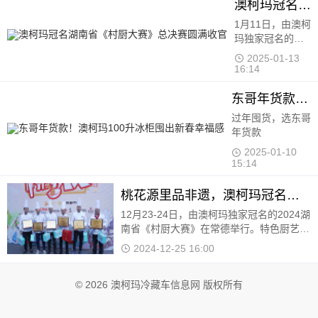
澳柯玛冠名湖南省《村厨大赛》总决赛圆满收官
1月11日，由澳柯玛独家冠名的2024湖南省
《村厨大赛》总决赛在长沙梅溪湖中建梅澜
坊开赛
2025-01-13 16:14
东哥年货款！澳柯玛100升冰柜囤出新春幸福感
过年囤货，选东哥
年货款
2025-01-10
15:14
桃花源里品非遗，澳柯玛冠名《村厨大赛》寻味常德
12月23-24日，由澳柯玛独家冠名的2024湖
南省《村厨大赛》在常德举行。特色厨艺、
乡土才艺交融汇聚，吸引了众多当地群众、
2024-12-25 16:00
游客、明星达人等前来打卡观赛，感受这座
城市文脉与市井烟火的交汇融合
© 2026 澳柯玛冷藏车信息网 版权所有