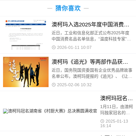
猜你喜欢
澳柯玛入选2025年度中国消费名品
近日，工业和信息化部正式公布2025年度
中国消费名品名单信息，“温度科技专家”澳
柯玛凭借卓越的产品品质、持续的创新能
2026-01-11 10:07
力、积极的社会责任担当及深厚的用户口碑
成功入选。
澳柯玛《追光》等两部作品获国有企业优秀品牌故事
近日，国务院国资委国有企业优秀品牌故事
名单公布，澳柯玛提报的《追光》、《让陪
伴更有温度》两个品牌故事登榜。 《追
2025-02-06 10:32
光》以澳柯玛不同时代的品牌
澳柯玛冠名湖南省《村厨大赛》总决赛圆满收官
1月11日，由澳柯
玛独家冠名的
2024湖南省《村
2025-01-13
厨大赛》总决赛
16:14
在长沙梅溪湖中