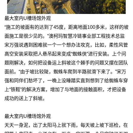
最大室内U槽场馆外观
“施工的坡面有的达到了45度，距离地面100多米，这样的坡
面施工是很少见的。”澳柯玛智慧冷链事业部工程技术总监
宋万强说遇到困难就一个一个想办法攻克，比如，柔性风管
高空安装采取把人悬吊起来变成“蜘蛛侠”进行安装。上个问
题刚解决，如何把设备运上斜坡这个棘手的问题又摆在团队
面前。“由于坡比较陡，蜘蛛车爬到半路就滑下来了。”宋万
强和同伴们愁坏了，一晚上没睡踏实直到想到了给蜘蛛车穿
上“铁鞋”的解决方案，增加了与地面的接触面积，才把设备
成功的送上了斜坡。
最大室内U槽场馆外观
天天一身泥，出了太阳马上就下雨，每天坡上坡下巡检，在