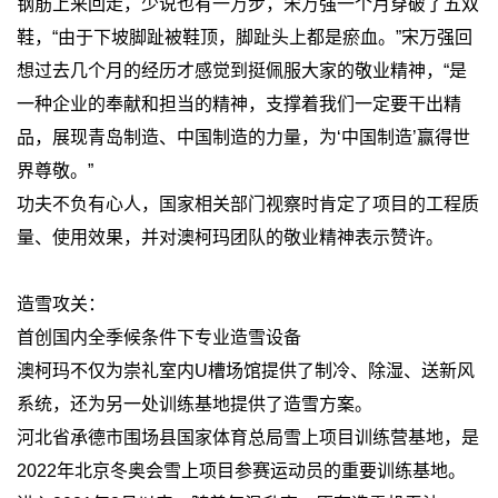
钢筋上来回走，少说也有一万步，宋万强一个月穿破了五双
鞋，“由于下坡脚趾被鞋顶，脚趾头上都是瘀血。”宋万强回
想过去几个月的经历才感觉到挺佩服大家的敬业精神，“是
一种企业的奉献和担当的精神，支撑着我们一定要干出精
品，展现青岛制造、中国制造的力量，为‘中国制造’赢得世
界尊敬。”
功夫不负有心人，国家相关部门视察时肯定了项目的工程质
量、使用效果，并对澳柯玛团队的敬业精神表示赞许。
造雪攻关：
首创国内全季候条件下专业造雪设备
澳柯玛不仅为崇礼室内U槽场馆提供了制冷、除湿、送新风
系统，还为另一处训练基地提供了造雪方案。
河北省承德市围场县国家体育总局雪上项目训练营基地，是
2022年北京冬奥会雪上项目参赛运动员的重要训练基地。