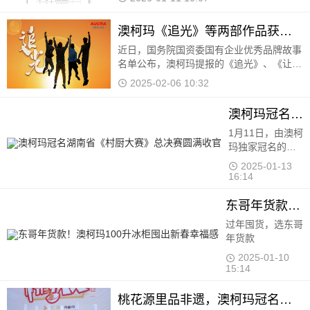
力、积极的社会责任担当及深厚的用户口碑
成功入选。
澳柯玛《追光》等两部作品获国有企业优秀品牌故事
近日，国务院国资委国有企业优秀品牌故事
名单公布，澳柯玛提报的《追光》、《让陪
伴更有温度》两个品牌故事登榜。 《追
2025-02-06 10:32
光》以澳柯玛不同时代的品牌
澳柯玛冠名湖南省《村厨大赛》总决赛圆满收官
1月11日，由澳柯
玛独家冠名的
2024湖南省《村
2025-01-13
厨大赛》总决赛
16:14
在长沙梅溪湖中
建梅澜坊开赛
东哥年货款！澳柯玛100升冰柜囤出新春幸福感
过年囤货，选东哥年货款
2025-01-10 15:14
桃花源里品非遗，澳柯玛冠名《村厨大赛》寻味常德