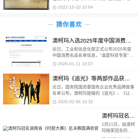
管局主要领导为公司颁发获奖证书、奖牌及
2022-10-10 10:04
奖金
猜你喜欢
澳柯玛入选2025年度中国消费名品
近日，工业和信息化部正式公布2025年度
中国消费名品名单信息，“温度科技专家”澳
柯玛凭借卓越的产品品质、持续的创新能
2026-01-11 10:07
力、积极的社会责任担当及深厚的用户口碑
成功入选。
澳柯玛《追光》等两部作品获国有企业优秀品牌故事
近日，国务院国资委国有企业优秀品牌故事
名单公布，澳柯玛提报的《追光》、《让陪
伴更有温度》两个品牌故事登榜。 《追
2025-02-06 10:32
光》以澳柯玛不同时代的品牌
澳柯玛冠名湖南省《村厨大赛》总决赛圆满收官
1月11日，由澳柯玛独家冠名的2024湖南省
《村厨大赛》总决赛在长沙梅溪湖中建梅澜
坊开赛