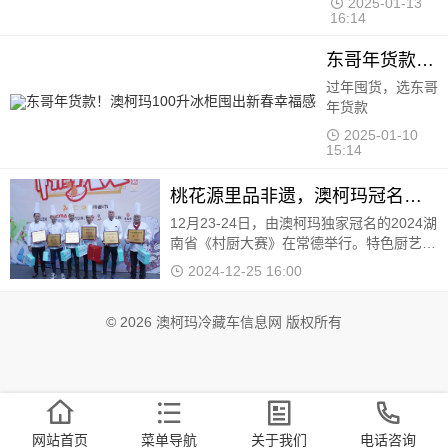
2025-01-13 16:14
东哥年货款！澳柯玛100升冰柜囤出新春幸福感
过年囤货，选东哥
年货款
2025-01-10
15:14
桃花源里品非遗，澳柯玛冠名《村厨大赛》寻味常德
12月23-24日，由澳柯玛独家冠名的2024湖
南省《村厨大赛》在常德举行。特色厨艺、
乡土才艺交融汇聚，吸引了众多当地群众、
2024-12-25 16:00
游客、明星达人等前来打卡观赛，感受这座
城市文脉与市井烟火的交汇融合
© 2026 澳柯玛冷藏车信息网 版权所有
网站首页
菜单导航
关于我们
电话咨询