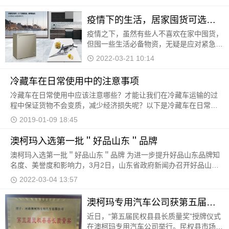
受每满300-30的优惠，15日当天0-1点，购
买指定冰箱冷柜，前50名
疫情下的生活，居家囤货可选这款澳柯玛冷柜
疫情之下，虽然有些人不喜欢在家中囤货，
但囤一些生活必备物资，无疑是应对紧急状
况的最好办法，你囤了吗？
2022-03-21 10:14
冷藏车在日常使用中的注意事项
冷藏车在日常使用中应该注意哪些？才能让我们在冷藏车运输的过
程中保证货物不会变质，减少经济损失呢？以下是冷藏车在日常使
用中应该注意的三个要点： 第一、对于冷藏车厢内应
2019-01-09 18:45
澳柯玛入选第一批＂好品山东＂品牌
澳柯玛入选第一批＂好品山东＂品牌 为进一步提升好品山东品牌知
名度、美誉度和影响力，3月2日，山东省政府新闻办召开好品山东
建设新闻发布会，发布第一批好品山东品牌名单，澳
2022-03-04 13:57
澳柯玛专用汽车公司获第五届民权县县长质量奖
近日，“第五届民权县县长质量奖”授牌仪式
在澳柯玛专用汽车公司举行。民权县市场监