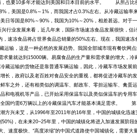
辆，也要10多年才能达到美国和日本目前的水平。
从所占比
%，美国是0.8%～1%，而我国才占0.3%左右。从冷藏运输率
日等国是80%～90%，我国为10%～20%，相差甚远。对于
行业发展来看，近几年来，国际市场速冻食品发展很快，估
年内，速冻食品将占世界食品总销量的50%左右。现在，我国速冻
用冷藏运输，这是一种必然的发展趋势。我国全部城市现有餐饮网点
其需求量就达到15000辆。易腐食品的生产量和需求量的增大，冷
要冷藏运输的货物还是靠普通车辆运输，因此，冷藏车市场发展
的增长，政府以及老百姓对食品安全的重视，都将促进冷藏车的
保鲜车之外，还有相类似的调温车、邮政车、零担运输车、禽蛋
制品和电视机等产品，已开始采用保温车以及类似保温车的专用
全国约需6万辆以上的冷藏保温汽车才能基本满足需求。
第
方兴未艾，从1996年至2011年的16年里，中国的城镇化迅速
50%)，在未来20~25年里，中国的城镇化将进入加速发展阶段
模庞大、速度极快、“高度浓缩”的中国式道路使中国城镇化，需要大