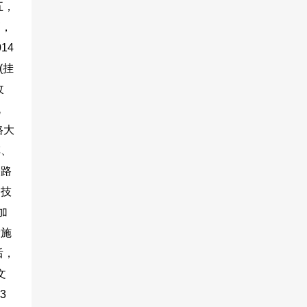
，
高，
14
(挂
改
规
路大
车、
公路
测技
加
设施
后，
文
3