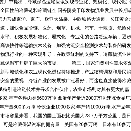
划纲要》中提出，冷藏保温运输应该实现专业化、规模化、现代化;
全国性的冷藏链和冷藏链企;国务院关于印发物流业发展中长期
联运，努力形成京沪、京广、欧亚大陆桥、中欧铁路大通道、长江黄金
通道，加快食品冷链、医药、烟草、机械、汽车、干散货、危险
化水平。积极发展标准化、厢式化、专业化的公路货运车辆，逐
及高铁快件等运输技术装备，加强物流安全检测技术与装备的研
藏物流行业的一种宏观引导，在政策红利的支持下，冷藏物流业
冷藏保温车开辟了巨大的市场。
第三，国家消费刚性需求依
、新型城镇化和农业现代化进程持续推进，产业结构调整和居民
品安全的重视，冷链产业的发展被广泛看好，而这也直接使得冷
亟待引进冷链技术并寻求合作伙伴，农业市场则对其有更大的需
年产各种肉类5600万吨;禽蛋年产量近2000万吨;速冻食品厂
品年产量800多万吨;冷饮企业1000多家,年产约1000万吨;水产品
场容量来看，我国的国土面积比美国大23.7万平方公里，是
6倍。可是冷藏保温汽车的拥有量，美国有20多万辆，日本有10多万