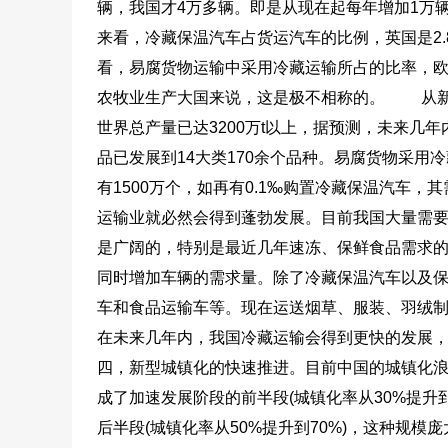
辆，我国才4万多辆。即是从现在起每年增加1万
来看，冷藏保温汽车占货运汽车的比例，英国是2.8
看，易腐货物运输中采用冷藏运输所占的比率，欧美
农牧业生产大国来说，这是极不相称的。
从新兴
世界总产量已达3200万t以上，据预测，未来几
品已发展到14大类170余个品种。易腐货物采
有1500万个，如再有0.1‰购置冷藏保温汽车，
运输业就必然会得到蓬勃发展。目前我国大量需
是广阔的，特别是最近几年速冻、保鲜食品需求
同时增加车辆的需求量。除了冷藏保温汽车以及
车和食品运输车等。现在运送烟草、服装、羽绒
在未来几年内，我国冷藏运输会得到更快的发展，
四，新型城镇化的快速推进。目前中国的城镇化浪潮
成了加速发展阶段的前半段(城镇化率从30%提升到
后半段(城镇化率从50%提升到70%)，这种规