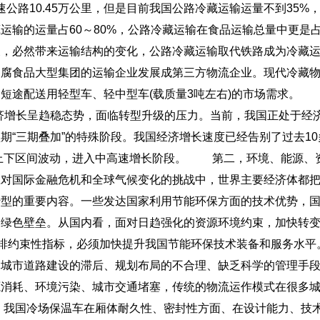
速公路10.45万公里，但是目前我国公路冷藏运输运量不到35%
运输的运量占60～80%，公路冷藏运输在食品运输总量中更是
展，必然带来运输结构的变化，公路冷藏运输取代铁路成为冷藏
易腐食品大型集团的运输企业发展成第三方物流企业。现代冷藏
短途配送用轻型车、轻中型车(载质量3吨左右)的市场需求。
长呈趋稳态势，面临转型升级的压力。当前，我国正处于经
期“三期叠加”的特殊阶段。我国经济增长速度已经告别了过去10
%上下区间波动，进入中高速增长阶段。
第二，环境、能源、
应对国际金融危机和全球气候变化的挑战中，世界主要经济体都
转型的重要内容。一些发达国家利用节能环保方面的技术优势，
造绿色壁垒。从国内看，面对日趋强化的资源环境约束，加快转
减排约束性指标，必须加快提升我国节能环保技术装备和服务水平
是城市道路建设的滞后、规划布局的不合理、缺乏科学的管理手
源消耗、环境污染、城市交通堵塞，传统的物流运作模式在很多
国冷场保温车在厢体耐久性、密封性方面、在设计能力、技