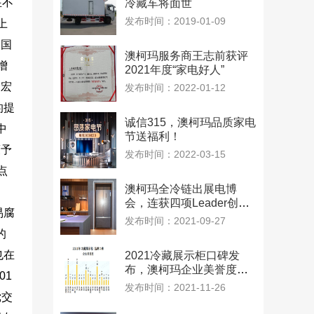
在不
冷藏车将面世
发布时间：2019-01-09
上
中国
澳柯玛服务商王志前获评
增
2021年度“家电好人”
个宏
发布时间：2022-01-12
的提
诚信315，澳柯玛品质家电
中
节送福利！
策予
发布时间：2022-03-15
点
澳柯玛全冷链出展电博
建
会，连获四项Leader创新
易腐
大奖
发布时间：2021-09-27
的
也在
2021冷藏展示柜口碑发
布，澳柯玛企业美誉度第
01
一
发布时间：2021-11-26
;交