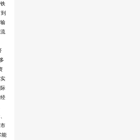
，铁
占到
运输
物流
济
多
资
把实
国际
变经
。
段、
城市
术能