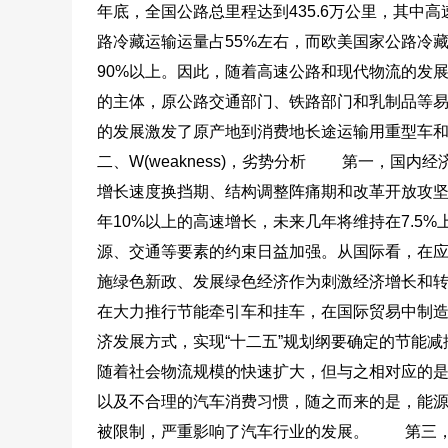
年底，全国公路总里程达到435.6万公里，其中高
路冷藏运输运量占55%左右，而欧美国家公路冷藏
90%以上。因此，随着高速公路和现代物流的发
的主体，原公路交通部门、铁路部门和乳制品等
的发展激发了原产地到消费地长途运输用重型车和
二、W(weakness)，劣势分析
第一，国内经济增
增长速度换挡期、结构调整阵痛期和改革开放攻坚
年10%以上的高速增长，未来几年将维持在7.5
源、交通等要素的约束日益加强。从国际看，在
施绿色新政、发展绿色经济作为刺激经济增长和
在大力推行节能牵引车和挂车，在国际贸易中制
济发展方式，实现“十二五”规划纲要确定的节能
随着社会物流规模的快速扩大，但与之相对应的
以及不合理的汽车消费习惯，随之而来的是，能
被限制，严重影响了汽车行业的发展。
第三，我