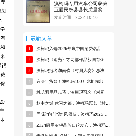
《专
澳柯玛专用汽车公司获第
五届民权县县长质量奖
规划
发布时间：2022-10-10
水
化学
最新文章
步淘
发和
1
澳柯玛入选2025年度中国消费名品
带来
2
澳柯玛《追光》等两部作品获国有企业优秀品牌故事
然很
3
澳柯玛冠名湖南省《村厨大赛》总决赛圆满收官
消费
4
东哥年货款！澳柯玛100升冰柜囤出新春幸福感
藏保
5
桃花源里品非遗，澳柯玛冠名《村厨大赛》寻味常德
20
6
林中之城 休闲之都，澳柯玛冠名《村厨大赛》寻味郴州
年产
7
同“新”向前“劲”风领航，澳柯玛2025空调新品发布
日本
8
2024商用冷柜品牌口碑发布，澳柯玛连续11年夺冠