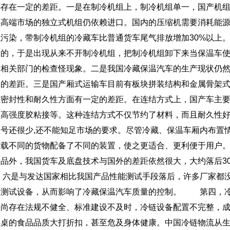
还存在一定的差距。一是在制冷机组上，制冷机组单一，国产机
供高端市场的独立式机组仍依赖进口。国内的压缩机需要消耗能
环境污染，带制冷机组的冷藏车比普通货车尾气排放增加30%以上
保的，于是出现从来不开制冷机组，把制冷机组卸下来当保温车
付相关部门的检查怪现象。二是我国冷藏保温汽车的生产现状仍
定的差距。三是国产厢式运输车目前有板块拼装结构和金属骨架
在密封性和耐久性方面有一定的差距。在连结方式上，国产车主
加高强度胶粘接等。这种连结方式不仅节约了材料，而且耐久性
号还很少,还不能知足市场的要求。尽管冷藏、保温车厢内布置
装载不同的货物配备了不同的装置，使之更适合、更利便于用户
品外，我国货车及底盘技术与国外的差距依然很大，大约落后3
 六是与发达国家相比我国产品性能测试手段落后，许多厂家都
的测试设备，从而影响了冷藏保温汽车质量的控制。
第四，冷
展尚存在法规不健全、标准建设不及时，冷链设备配置不完整，
餐桌的食品品质大打折扣，甚至危及身体健康。中国冷链物流从