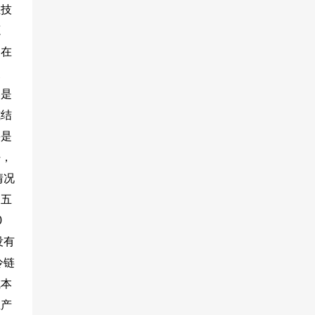
组技
源
。在
使
然是
式结
要是
好，
情况
。五
0
没有
链
成本
生产