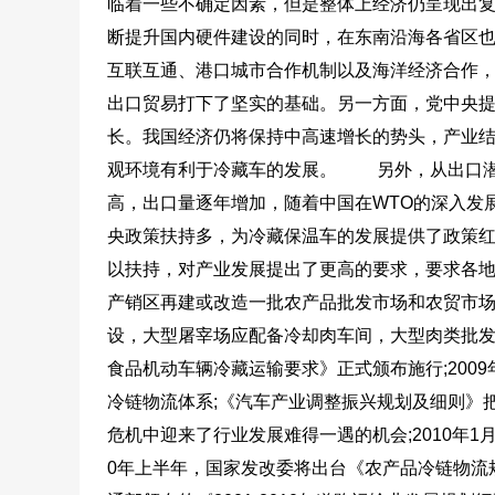
临着一些不确定因素，但是整体上经济仍呈现出复
断提升国内硬件建设的同时，在东南沿海各省区也
互联互通、港口城市合作机制以及海洋经济合作
出口贸易打下了坚实的基础。另一方面，党中央提
长。我国经济仍将保持中高速增长的势头，产业
观环境有利于冷藏车的发展。
另外，从出口潜力
高，出口量逐年增加，随着中国在WTO的深入发
央政策扶持多，为冷藏保温车的发展提供了政策
以扶持，对产业发展提出了更高的要求，要求各地
产销区再建或改造一批农产品批发市场和农贸市
设，大型屠宰场应配备冷却肉车间，大型肉类批发
食品机动车辆冷藏运输要求》正式颁布施行;200
冷链物流体系;《汽车产业调整振兴规划及细则》
危机中迎来了行业发展难得一遇的机会;2010年1
0年上半年，国家发改委将出台《农产品冷链物流规