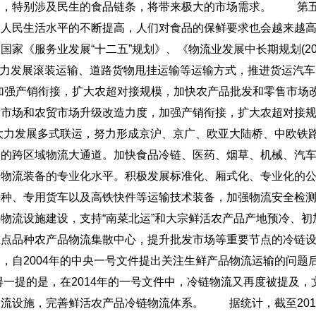
资，特别涉及民生的食品链条，将带来极大的市场需求。
第五
和人民生活水平的不断提高，人们对食品的保鲜要求也会越来越
家《服务业发展“十二五”规划》、《物流业发展中长期规划(20
。大力发展滚装运输、道路货物甩挂运输等运输方式，推进货运汽车
加强产销衔接，扩大农超对接规模，加快农产品批发和零售市场
发市场和农贸市场升级改造力度，加强产销衔接，扩大农超对接
。大力发展多式联运，努力形成京沪、京广、欧亚大陆桥、中欧铁
捷的跨区域物流大通道。加快食品冷链、医药、烟草、机械、汽
升物流装备的专业化水平。积极发展标准化、厢式化、专业化的
特种、专用货车以及高铁快件等运输技术装备，加强物流安全检
物流设施建设，支持“南菜北运”和大宗鲜活农产品产地预冷、初
重点品种农产品物流集散中心，提升批发市场等重要节点的冷链
，自2004年的中央一号文件提出关注生鲜产品物流运输的问题
得一提的是，在2014年的一号文件中，冷链物流又再度被提及，
物流设施，完善鲜活农产品冷链物流体系。
据统计，截至201