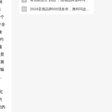
9
青岛制造出“好品”，国潮品牌澳柯玛持续焕新
例
10
2024亚洲品牌500强发布，澳柯玛连续七年入选
来
一个
计全
食
约
藏
前景
发展
运输
车。
完
的
量的