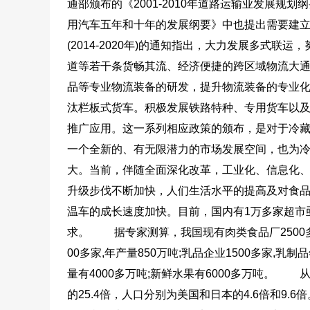
通部颁布的《2001-2010年道路运输业发展规
用汽车五年和十年的发展纲要》中也提出需要建立
(2014-2020年)的通知指出，大力发展多式
道等若干条货畅其流、经济便捷的跨区域物流大
品等专业物流装备的研发，提升物流装备的专业
汰栏板式货车。积极发展铁路特种、专用货车以
推广应用。这一系列相应政策的颁布，是对于冷
一个全新的、有无限潜力的市场发展空间，也为
大。当前，伴随全面深化改革，工业化、信息化
升级步伐不断加快，人们生活水平的提高及对食
温车的成长速度加快。目前，国内有1万多家超市
求。
据专家测算，我国现有肉类食品厂2500多家,
00多家,年产量850万吨;乳品企业1500多家,乳制
量有4000多万吨;新鲜水果有6000多万吨。
从市
的25.4倍，人口分别为美国和日本的4.6倍和9.