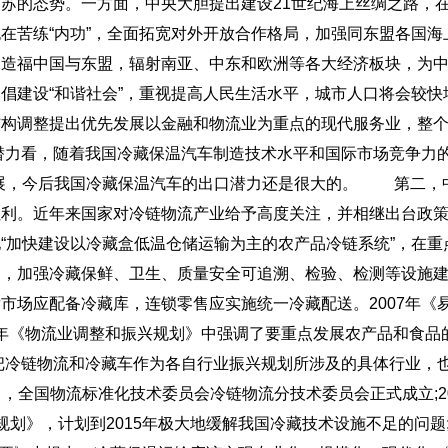
苏的态势。一方面，中央大胆提出建设21世纪海上丝绸之路，
在苦练“内功”，全面拓宽对外开放合作格局，加强同东盟各国海
，造福中国与东盟，辐射南亚、中东和欧洲等各大经济板块，为
倡建设“和谐社会”，重视提高人民生活水平，城市人口将会较快
结构调整提出优先发展以金融和物流业为重点的现代服务业，整
看，随着我国冷藏保温汽车制造技术水平和国际市场竞争力
展，今后我国冷藏保温汽车的出口潜力还是很大的。
第二，
红利。近年来国家对冷链物流产业给予高度关注，并相继出台政
“加快建设以冷藏盒低温仓储运输为主的农产品冷链系统”，在重
场，加强冷藏保鲜、卫生、质量安全可追溯、检验、检测等设施
市场应配备冷藏库，连锁零售应实施统一冷藏配送。2007年《
9年《物流业调整和振兴规划》中强调了要重点发展农产品和食品
把冷链物流和冷藏车作为各自行业振兴规划所涉及的具体行业，
月，全国物流标准化技术委员会冷链物流分技术委员会正式成立;2
划》，计划到2015年极大地缓解我国冷藏技术设施不足的问题