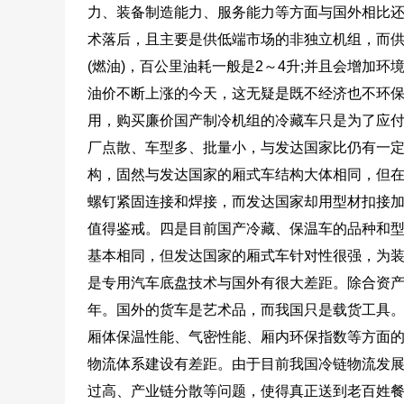
力、装备制造能力、服务能力等方面与国外相比
术落后，且主要是供低端市场的非独立机组，而
(燃油)，百公里油耗一般是2～4升;并且会增加
油价不断上涨的今天，这无疑是既不经济也不环
用，购买廉价国产制冷机组的冷藏车只是为了应
厂点散、车型多、批量小，与发达国家比仍有一
构，固然与发达国家的厢式车结构大体相同，但
螺钉紧固连接和焊接，而发达国家却用型材扣接
值得鉴戒。四是目前国产冷藏、保温车的品种和型
基本相同，但发达国家的厢式车针对性很强，为
是专用汽车底盘技术与国外有很大差距。除合资产
年。国外的货车是艺术品，而我国只是载货工具。
厢体保温性能、气密性能、厢内环保指数等方面
物流体系建设有差距。由于目前我国冷链物流发
过高、产业链分散等问题，使得真正送到老百姓